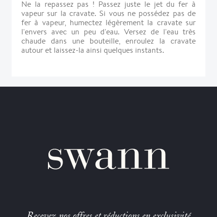
Ne la repassez pas ! Passez juste le jet du fer à
vapeur sur la cravate. Si vous ne possédez pas de
fer à vapeur, humectez légèrement la cravate sur
l'envers avec un peu d'eau. Versez de l'eau très
chaude dans une bouteille, enroulez la cravate
autour et laissez-la ainsi quelques instants.
Recevez nos offres et réductions en exclusivité