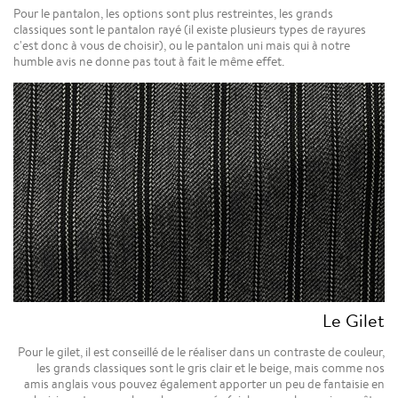
Pour le pantalon, les options sont plus restreintes, les grands
classiques sont le pantalon rayé (il existe plusieurs types de rayures
c'est donc à vous de choisir), ou le pantalon uni mais qui à notre
humble avis ne donne pas tout à fait le même effet.
Le Gilet
Pour le gilet, il est conseillé de le réaliser dans un contraste de couleur,
les grands classiques sont le gris clair et le beige, mais comme nos
amis anglais vous pouvez également apporter un peu de fantaisie en