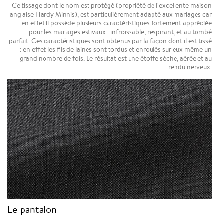
Ce tissage dont le nom est protégé (propriété de l'excellente maison
anglaise Hardy Minnis), est particulièrement adapté aux mariages car
en effet il possède plusieurs caractéristiques fortement appréciée
pour les mariages estivaux : infroissable, respirant, et au tombé
parfait. Ces caractéristiques sont obtenus par la façon dont il est tissé
: en effet les fils de laines sont tordus et enroulés sur eux même un
grand nombre de fois. Le résultat est une étoffe sèche, aérée et au
rendu nerveux.
Le pantalon