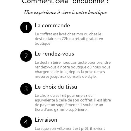
Comment cela fonctionne ?
Une expérience à vivre à notre boutique
La commande
1
Le coffret est livré chez moi ou chez le
destinataire en 72h ou retrait gratuit en
boutique
Le rendez-vous
2
Le destinataire nous contacte pour prendre
rendez-vous à notre boutique où nous nous
chargeons de tout, depuis la prise de ses
mesures jusqu'aux conseils de style.
Le choix du tissu
3
Le choix du se fait pour une valeur
équivalente à celle de son coffret. Il est libre
de payer un supplément s’il souhaite un
tissu d’une gamme supérieure.
Livraison
4
Lorsque son vêtement est prêt, il revient