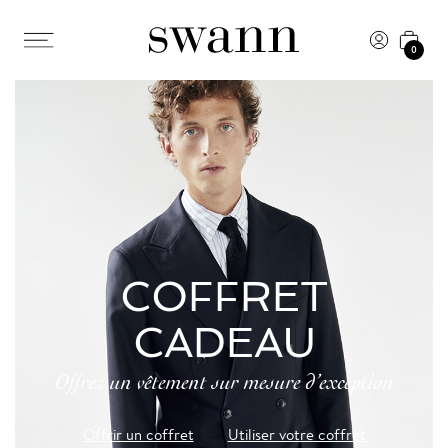
0
COFFRET
CADEAU
Offrez un vêtement sur mesure d’exception
Offrir un coffret
Utiliser votre coffret