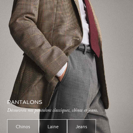
PANTALONS
Découvrez nos pantalons classiques, chinos et jeans.
Chinos
Laine
Jeans