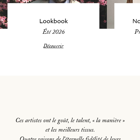
Lookbook
No
Été 2026
Pr
Découvrir
Ces artistes ont le goût, le talent, « la manière »
et les meilleurs tissus.
Quatre raisons de l'éternelle fidélité de leurs