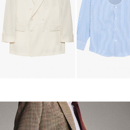
Costume Croisé Twill Écru
Chemise Popeline Rayé Bleu
Costume croisé 6 boutons en twill de laine écru. Montage traditionnel, épaules structurées, poch
1 150,00 €
286,00 €