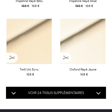
Popeline Rayé Bleu
Popeline Rayé Rose
188 €
168 €
188 €
168 €
Twill Uni Ecru
Oxford Rayé Jaune
168 €
168 €
VOIR 24 TISSUS SUPPLÉMENTAIRES