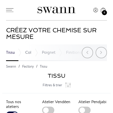
0
CRÉEZ VOTRE CHEMISE SUR
MESURE
Tissu
Col
Poignet
Finitions
Poche
Swann
Factory
Tissu
TISSU
Filtres & trier
Tous nos
Atelier Vendéen
Atelier Pendjabi
ateliers