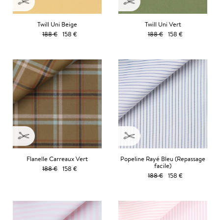
Twill Uni Beige
Twill Uni Vert
188 €
158 €
188 €
158 €
Flanelle Carreaux Vert
Popeline Rayé Bleu (Repassage
facile)
188 €
158 €
188 €
158 €