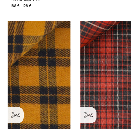
188 €
128 €