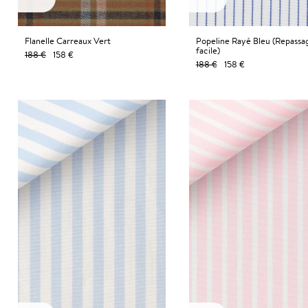
Flanelle Carreaux Vert
Popeline Rayé Bleu (Repassa
facile)
188 €
158 €
188 €
158 €