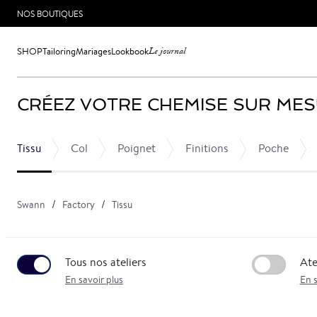
NOS BOUTIQUES
SHOP
Tailoring
Mariages
Lookbook
Le journal
CRÉEZ VOTRE CHEMISE SUR ME
Tissu
Col
Poignet
Finitions
Poche
Swann
Factory
Tissu
Tous nos ateliers
Ate
En savoir plus
En s