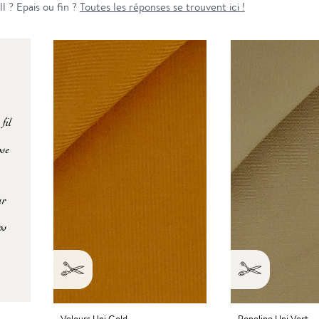
ll ? Epais ou fin ?
Toutes les réponses se trouvent ici !
 fil
ose
ur
os
Velours Uni Gold
Popeline Uni Vert