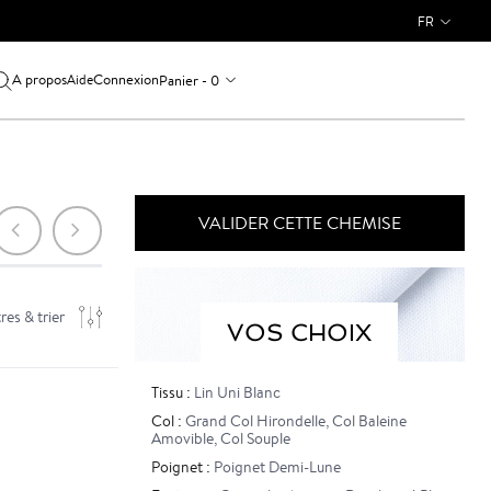
FR
A propos
Connexion
Panier - 0
Aide
VALIDER CETTE CHEMISE
tres & trier
VOS CHOIX
Tissu :
Lin Uni Blanc
Col :
Grand Col Hirondelle
,
Col Baleine
Amovible
,
Col Souple
Poignet :
Poignet Demi-Lune