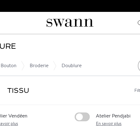
SURE
Bouton
Broderie
Doublure
TISSU
Fil
lier Vendéen
Atelier Pendjabi
avoir plus
En savoir plus