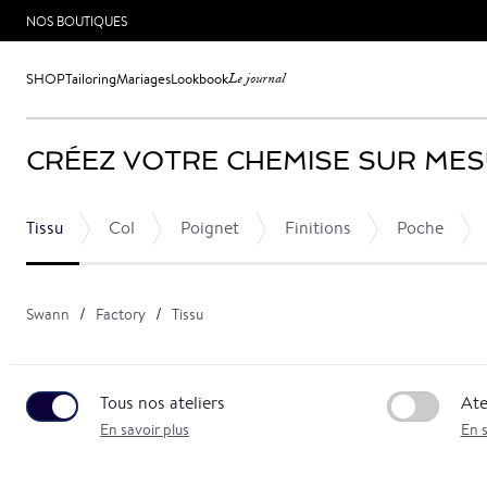
NOS BOUTIQUES
SHOP
Tailoring
Mariages
Lookbook
Le journal
CRÉEZ VOTRE CHEMISE SUR ME
Tissu
Col
Poignet
Finitions
Poche
Swann
Factory
Tissu
Tous nos ateliers
Ate
En savoir plus
En s