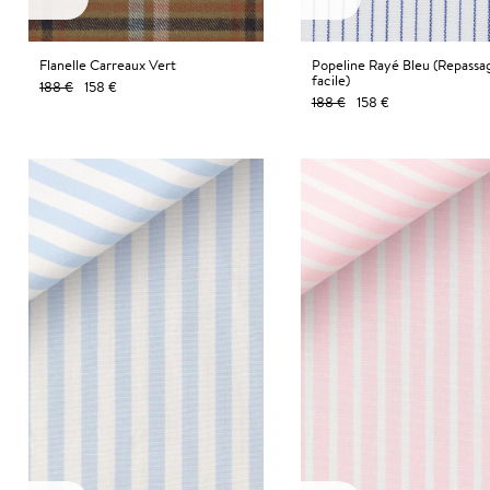
Flanelle Carreaux Vert
Popeline Rayé Bleu (Repassa
facile)
188 €
158 €
188 €
158 €