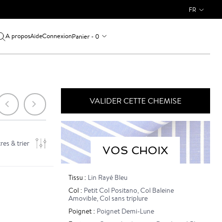
FR
A propos
Connexion
Panier - 0
Aide
VALIDER CETTE CHEMISE
tres & trier
VOS CHOIX
Tissu :
Lin Rayé Bleu
Col :
Petit Col Positano
,
Col Baleine
Amovible
,
Col sans triplure
Poignet :
Poignet Demi-Lune