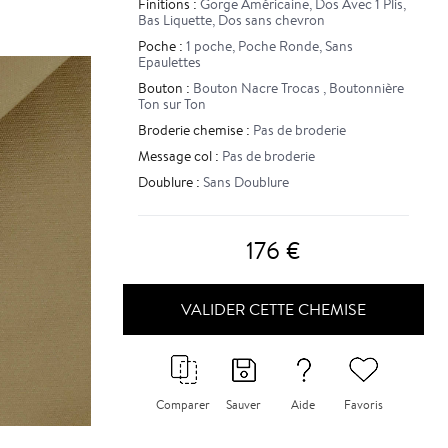
Finitions :
Gorge Américaine
,
Dos Avec 1 Plis
,
Bas Liquette
,
Dos sans chevron
Poche :
1 poche
,
Poche Ronde
,
Sans
Epaulettes
Bouton :
Bouton Nacre Trocas
,
Boutonnière
Ton sur Ton
Broderie chemise :
Pas de broderie
Message col :
Pas de broderie
Doublure :
Sans Doublure
176
€
VALIDER CETTE CHEMISE
Comparer
Sauver
Aide
Favoris