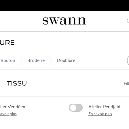
SURE
Bouton
Broderie
Doublure
TISSU
Fil
lier Vendéen
Atelier Pendjabi
avoir plus
En savoir plus