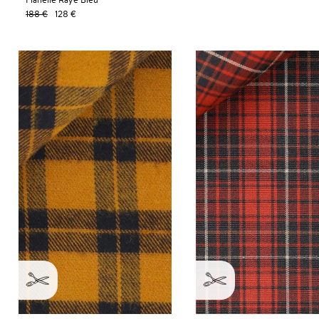
188 €
128 €