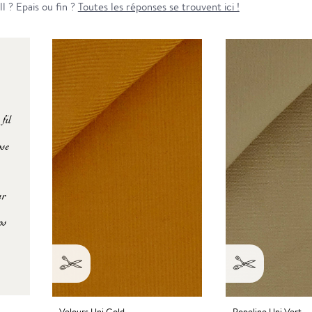
ll ? Epais ou fin ?
Toutes les réponses se trouvent ici !
 fil
ose
ur
os
Velours Uni Gold
Popeline Uni Vert