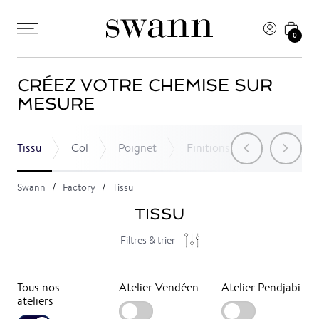
0
CRÉEZ VOTRE CHEMISE SUR
MESURE
Tissu
Col
Poignet
Finitions
Poche
Swann
Factory
Tissu
TISSU
Filtres & trier
Tous nos
Atelier Vendéen
Atelier Pendjabi
ateliers