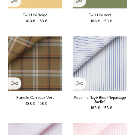
Twill Uni Beige
Twill Uni Vert
188 €
158 €
188 €
158 €
Flanelle Carreaux Vert
Popeline Rayé Bleu (Repassage
facile)
188 €
158 €
188 €
158 €