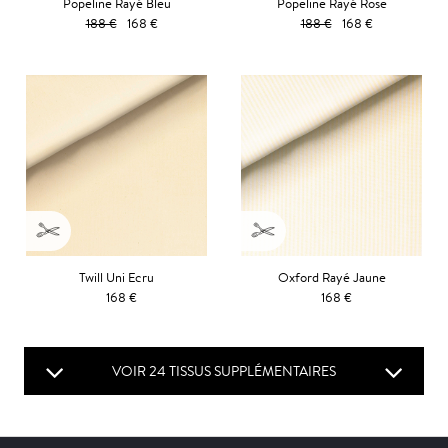
Popeline Rayé Bleu
Popeline Rayé Rose
188 €
168 €
188 €
168 €
Twill Uni Ecru
Oxford Rayé Jaune
168 €
168 €
VOIR 24 TISSUS SUPPLÉMENTAIRES