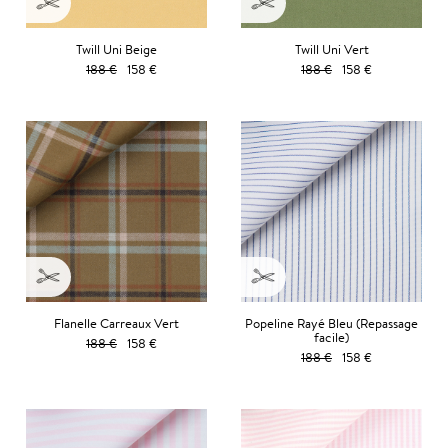
Twill Uni Beige
Twill Uni Vert
188 €
158 €
188 €
158 €
Flanelle Carreaux Vert
Popeline Rayé Bleu (Repassage
facile)
188 €
158 €
188 €
158 €