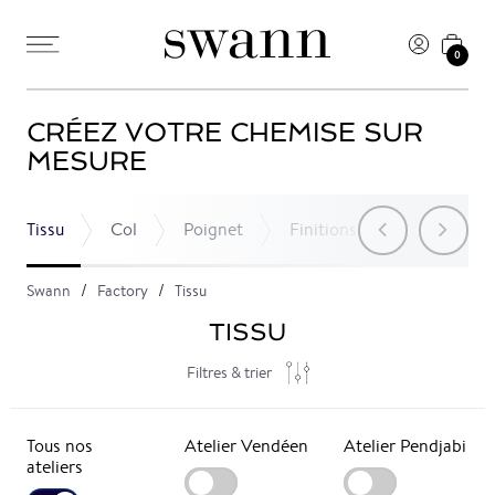
0
CRÉEZ VOTRE CHEMISE SUR
MESURE
Tissu
Col
Poignet
Finitions
Poche
Swann
Factory
Tissu
TISSU
Filtres & trier
Tous nos
Atelier Vendéen
Atelier Pendjabi
ateliers