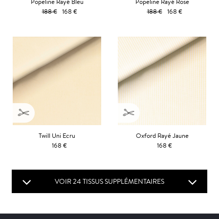
Popeline Rayé Bleu
Popeline Rayé Rose
188 €
168 €
188 €
168 €
Twill Uni Ecru
Oxford Rayé Jaune
168 €
168 €
VOIR 24 TISSUS SUPPLÉMENTAIRES