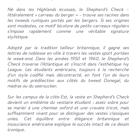
Né dans les Highlands écossais, le Shepherd’s Check –
littéralement « carreau du berger » – trouve ses racines dans
les tweeds rustiques portés par les bergers. Si ses origines
sont modestes, ce motif bicolore de petits carreaux réguliers
s’impose rapidement comme une véritable signature
stylistique.
Adopté par la tradition tailleur britannique, il gagne ses
lettres de noblesse en ville à travers les vestes sport portées
le week-end. Dans les années 1950 et 1960, le Shepherd’s
Check traverse l’Atlantique et s’inscrit dans l’esthétique Ivy
League. Les étudiants américains, toujours à la recherche
d’un style codifié mais décontracté, en font l’un de leurs
motifs de prédilection aux côtés du tweed Donegal, du
madras ou du seersucker.
Sur les campus de la côte Est, la veste en Shepherd’s Check
devient un emblème du vestiaire étudiant : assez sobre pour
se marier à une chemise oxford et une cravate tricot, mais
suffisamment vivant pour se distinguer des vestes classiques
unies. Cet équilibre entre élégance britannique et
insouciance américaine explique le succès intact de ce dessin
iconique.