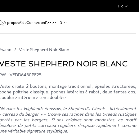
FR
A propos
Connexion
Panier - 0
Aide
Swann
Veste Shepherd Noir Blanc
VESTE SHEPHERD NOIR BLANC
Réf. : VEDD6480PE25
Veste droite 2 boutons, montage traditionnel, épaules structurées,
poche poitrine classique, poches latérales à rabat, deux fentes dos,
doublure intérieure semi doublée.
Né dans les Highlands écossais, le Shepherd’s Check – littéralement
« carreau du berger » – trouve ses racines dans les tweeds rustiques
portés par les bergers. Si ses origines sont modestes, ce motif
bicolore de petits carreaux réguliers s’impose rapidement comme
une véritable signature stylistique.