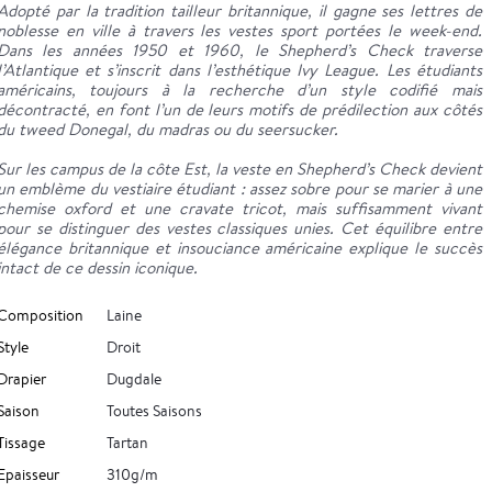
Adopté par la tradition tailleur britannique, il gagne ses lettres de
noblesse en ville à travers les vestes sport portées le week-end.
Dans les années 1950 et 1960, le Shepherd’s Check traverse
l’Atlantique et s’inscrit dans l’esthétique Ivy League. Les étudiants
américains, toujours à la recherche d’un style codifié mais
décontracté, en font l’un de leurs motifs de prédilection aux côtés
du tweed Donegal, du madras ou du seersucker.
Sur les campus de la côte Est, la veste en Shepherd’s Check devient
un emblème du vestiaire étudiant : assez sobre pour se marier à une
chemise oxford et une cravate tricot, mais suffisamment vivant
pour se distinguer des vestes classiques unies. Cet équilibre entre
élégance britannique et insouciance américaine explique le succès
intact de ce dessin iconique.
Composition
Laine
Style
Droit
Drapier
Dugdale
Saison
Toutes Saisons
Tissage
Tartan
Epaisseur
310g/m