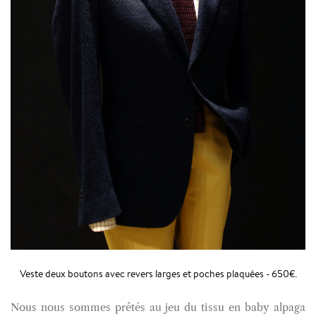
Veste deux boutons avec revers larges et poches plaquées - 650€.
Nous nous sommes prêtés au jeu du tissu en baby alpaga