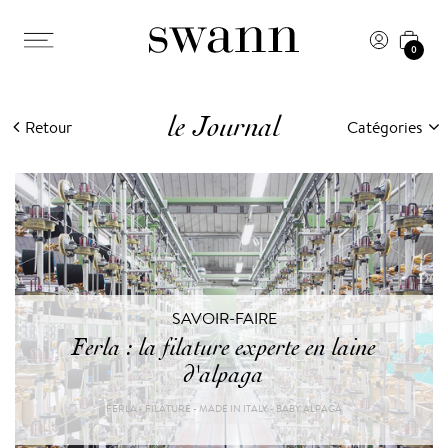
0
le Journal
Retour
Catégories
SAVOIR-FAIRE
Ferla : la filature experte en laine
d'alpaga
FERLA - FILATURE - MADE IN ITALY - BABY ALPAGA