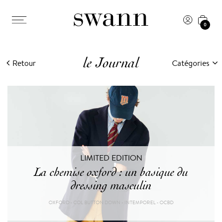
0
le Journal
Retour
Catégories
LIMITED EDITION
La chemise oxford : un basique du
dressing masculin
OXFORD - COL BUTTON DOWN - INTEMPOREL - OCBD