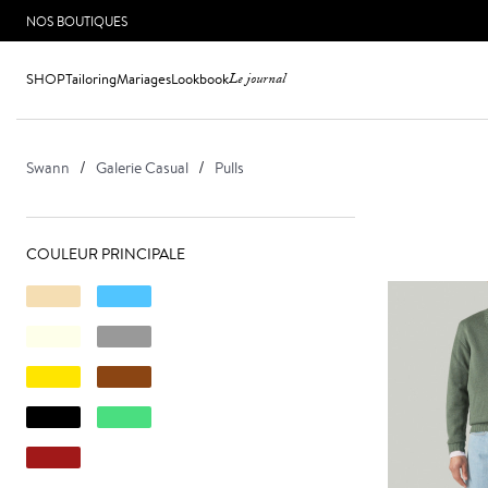
NOS BOUTIQUES
SHOP
Tailoring
Mariages
Lookbook
Le journal
Swann
Galerie Casual
Pulls
COULEUR PRINCIPALE