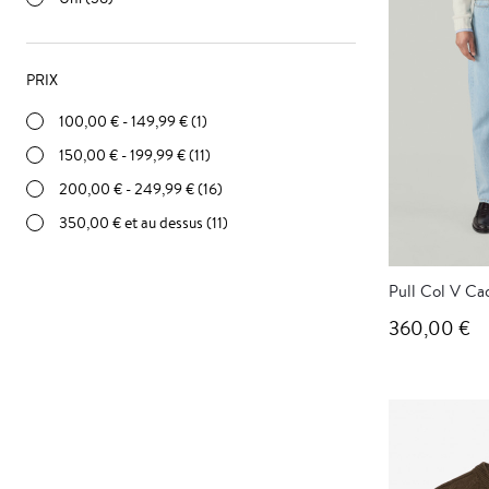
PRIX
100,00 €
-
149,99 €
(1)
150,00 €
-
199,99 €
(11)
200,00 €
-
249,99 €
(16)
350,00 €
et au dessus (11)
Pull Col V Ca
360,00 €