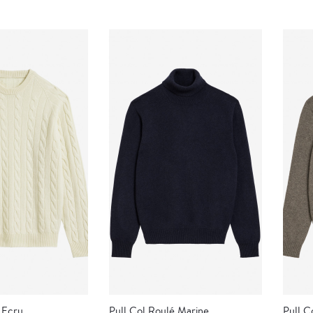
 Ecru
Pull Col Roulé Marine
Pull C