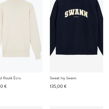
ol Roulé Écru
Sweat Ivy Swann
00 €
135,00 €