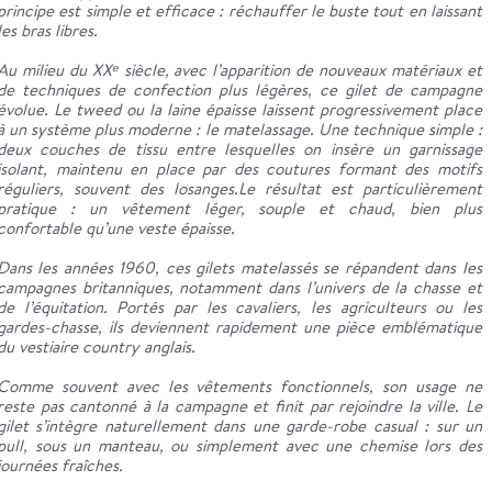
principe est simple et efficace : réchauffer le buste tout en laissant
les bras libres.
Au milieu du XXᵉ siècle, avec l’apparition de nouveaux matériaux et
de techniques de confection plus légères, ce gilet de campagne
évolue. Le tweed ou la laine épaisse laissent progressivement place
à un système plus moderne : le matelassage. Une technique simple :
deux couches de tissu entre lesquelles on insère un garnissage
isolant, maintenu en place par des coutures formant des motifs
réguliers, souvent des losanges.Le résultat est particulièrement
pratique : un vêtement léger, souple et chaud, bien plus
confortable qu’une veste épaisse.
Dans les années 1960, ces gilets matelassés se répandent dans les
campagnes britanniques, notamment dans l’univers de la chasse et
de l’équitation. Portés par les cavaliers, les agriculteurs ou les
gardes-chasse, ils deviennent rapidement une pièce emblématique
du vestiaire country anglais.
Comme souvent avec les vêtements fonctionnels, son usage ne
reste pas cantonné à la campagne et finit par rejoindre la ville. Le
gilet s’intègre naturellement dans une garde-robe casual : sur un
pull, sous un manteau, ou simplement avec une chemise lors des
journées fraîches.