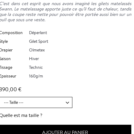
C’est dans cet esprit que nous avons imaginé les gilets matelassés
Swann. Le matelassage apporte juste ce qu’il faut de chaleur, tandis
que la coupe reste nette pour pouvoir être portée aussi bien sur un
pull que sous une veste.
Composition
Déperlant
Style
Gilet Sport
Drapier
Olmetex
Saison
Hiver
Tissage
Technic
Epaisseur
160g/m
390,00 €
Quelle est ma taille ?
AJOUTER AU PANIER