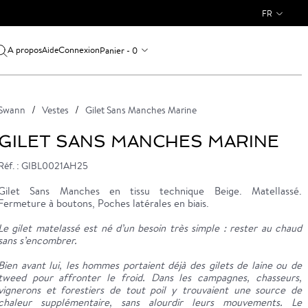
FR
A propos
Connexion
Panier - 0
Aide
Swann
Vestes
Gilet Sans Manches Marine
GILET SANS MANCHES MARINE
Réf. : GIBL0021AH25
Gilet Sans Manches en tissu technique Beige. Matellassé.
Fermeture à boutons, Poches latérales en biais.
Le gilet matelassé est né d’un besoin très simple : rester au chaud
sans s’encombrer.
Bien avant lui, les hommes portaient déjà des gilets de laine ou de
tweed pour affronter le froid. Dans les campagnes, chasseurs,
vignerons et forestiers de tout poil y trouvaient une source de
chaleur supplémentaire, sans alourdir leurs mouvements. Le