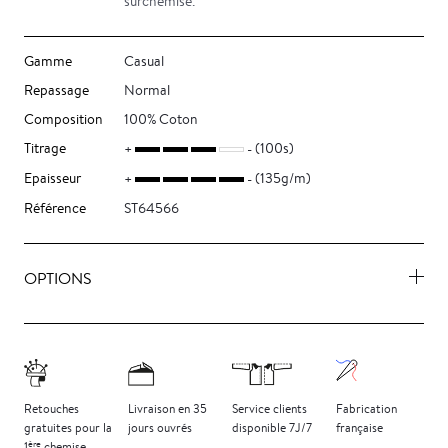
surchemise.
Gamme
Casual
Repassage
Normal
Composition
100% Coton
Titrage
(100s)
Epaisseur
(135g/m)
Référence
ST64566
OPTIONS
Retouches
Livraison
en 35
Service clients
Fabrication
gratuites
pour la
jours
ouvrés
disponible 7J/7
française
ère
1
chemise