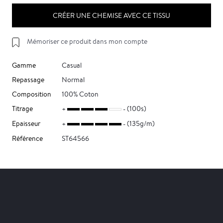
CRÉER UNE CHEMISE AVEC CE TISSU
Mémoriser ce produit dans mon compte
Gamme
Casual
Repassage
Normal
Composition
100% Coton
Titrage
(100s)
Epaisseur
(135g/m)
Référence
ST64566