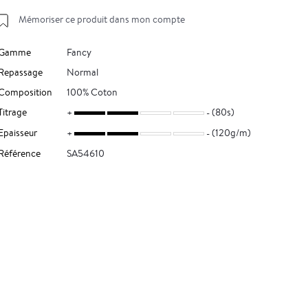
Mémoriser ce produit dans mon compte
Gamme
Fancy
Repassage
Normal
Composition
100% Coton
Titrage
(80s)
Epaisseur
(120g/m)
Référence
SA54610