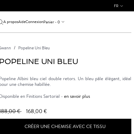
FR
A propos
Connexion
Panier - 0
Aide
Swann
Popeline Uni Bleu
POPELINE UNI BLEU
Popeline Albini bleu ciel double retors. Un bleu pâle élégant, idéal
pour une chemise habillée.
Disponible en Finitions Sartorial -
en savoir plus
188,00 €
168,00 €
CRÉER UNE CHEMISE AVEC CE TISSU