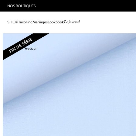
NOS BOUTIQUES
SHOP
Tailoring
Mariages
Lookbook
Le journal
Retour