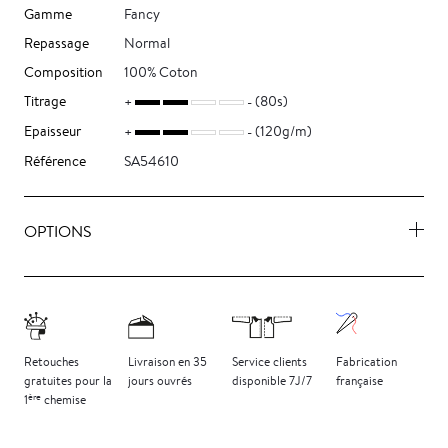
Gamme
Fancy
Repassage
Normal
Composition
100% Coton
Titrage
(80s)
Epaisseur
(120g/m)
Référence
SA54610
OPTIONS
Retouches
Livraison
en 35
Service clients
Fabrication
gratuites
pour la
jours
ouvrés
disponible 7J/7
française
ère
1
chemise