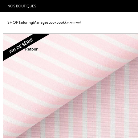
NOS BOUTIQUES
SHOP
Tailoring
Mariages
Lookbook
Le journal
Retour