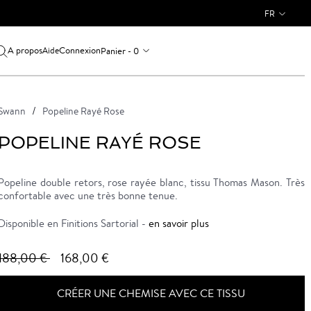
FR
A propos
Connexion
Panier - 0
Aide
Swann
Popeline Rayé Rose
POPELINE RAYÉ ROSE
Popeline double retors, rose rayée blanc, tissu Thomas Mason. Très
confortable avec une très bonne tenue.
Disponible en Finitions Sartorial -
en savoir plus
188,00 €
168,00 €
CRÉER UNE CHEMISE AVEC CE TISSU