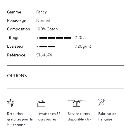
Gamme
Fancy
Repassage
Normal
Composition
100% Coton
Titrage
(120s)
Epaisseur
(120g/m)
Référence
ST64674
OPTIONS
Retouches
Livraison
en 35
Service clients
Fabrication
gratuites
pour la
jours
ouvrés
disponible 7J/7
française
ère
1
chemise