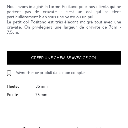
Nous avons imaginé la forme Positano pour nos clients qui ne
portent pas de cravate : c'est un col qui se tient
particulièrement bien sous une veste ou un pull.
Le petit col Positano est très élégant malgré tout avec une
cravate. On privilégiera une largeur de cravate de 7cm -
7,5cm.
CRÉER UNE CHEMISE AVEC CE COL
Mémoriser ce produit dans mon compte
Hauteur
35 mm
Pointe
75 mm