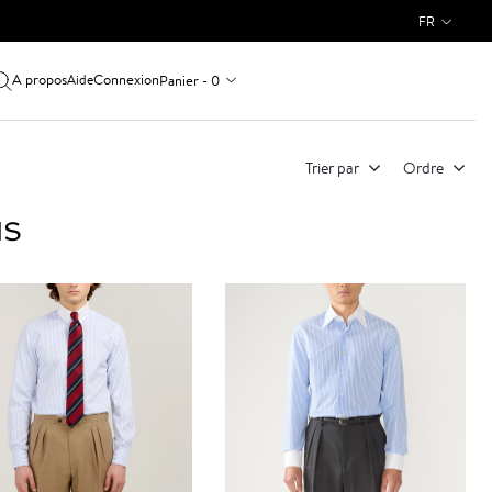
FR
A propos
Connexion
Panier - 0
Aide
Trier par
Ordre
NS