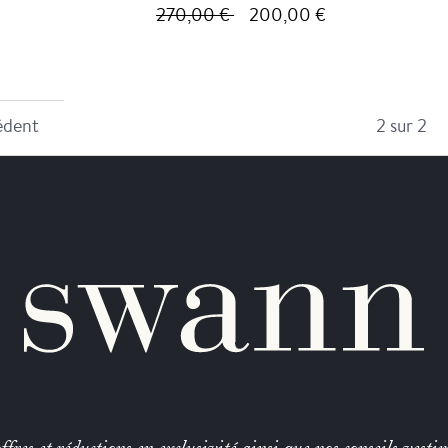
270,00 €
200,00 €
2 sur 2
édent