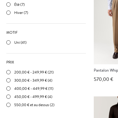
Été (7)
Hiver (7)
MOTIF
Uni (41)
PRIX
Pantalon Whip
200,00 €
-
249,99 €
(21)
570,00 €
300,00 €
-
349,99 €
(4)
400,00 €
-
449,99 €
(11)
450,00 €
-
499,99 €
(4)
550,00 €
et au dessus (2)