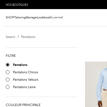
NOS BOUTIQUES
SHOP
Tailoring
Mariages
Lookbook
Le journal
Swann
Pantalons
FILTRE
Pantalons
Pantalons Chinos
Pantalons Velours
Pantalons Laine
COULEUR PRINCIPALE