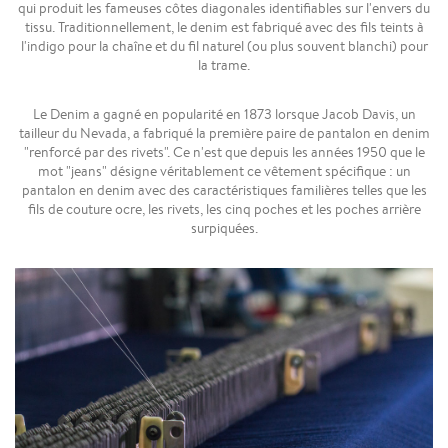
qui produit les fameuses côtes diagonales identifiables sur l'envers du
tissu. Traditionnellement, le denim est fabriqué avec des fils teints à
l'indigo pour la chaîne et du fil naturel (ou plus souvent blanchi) pour
la trame.
Le Denim a gagné en popularité en 1873 lorsque Jacob Davis, un
tailleur du Nevada, a fabriqué la première paire de pantalon en denim
"renforcé par des rivets". Ce n'est que depuis les années 1950 que le
mot "jeans" désigne véritablement ce vêtement spécifique : un
pantalon en denim avec des caractéristiques familières telles que les
fils de couture ocre, les rivets, les cinq poches et les poches arrière
surpiquées.