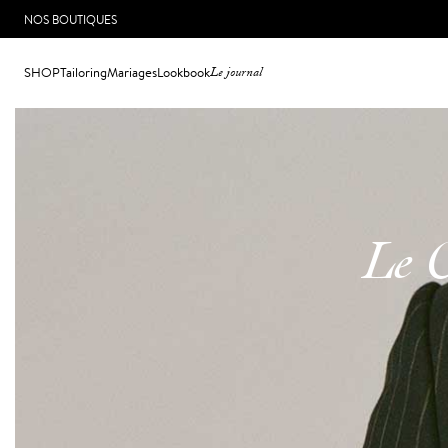
NOS BOUTIQUES
SHOP
Tailoring
Mariages
Lookbook
Le journal
Le 