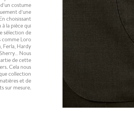
r d’un costume
iquement d’une
 En choisissant
à la pièce qui
e sélection de
ns comme Loro
, Ferla, Hardy
 Sherry… Nous
artie de cette
ers. Cela nous
que collection
matières et de
s sur mesure.