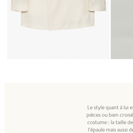
Costume Croisé Twill Écru
Costume Li
1 150,00 €
900,00 
Le style quant à lui 
pièces ou bien croisé
costume : la taille 
l’épaule mais aussi d