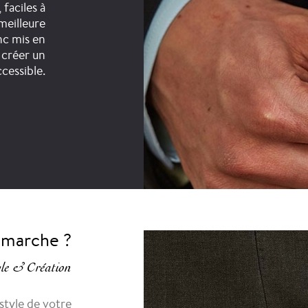
 faciles à
meilleure
nc mis en
 créer un
ccessible.
marche ?
le & Création
style de votre