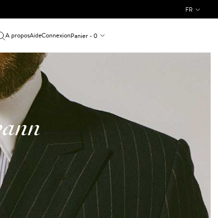
FR
A propos
Connexion
Panier - 0
Aide
wann