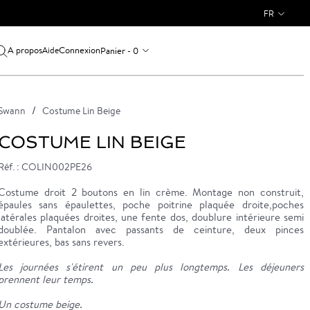
FR
A propos
Connexion
Panier - 0
Aide
Swann
Costume Lin Beige
COSTUME LIN BEIGE
Réf. : COLIN002PE26
Costume droit 2 boutons en lin crème. Montage non construit,
épaules sans épaulettes, poche poitrine plaquée droite,poches
latérales plaquées droites, une fente dos, doublure intérieure semi
doublée. Pantalon avec passants de ceinture, deux pinces
extérieures, bas sans revers.
Les journées s'étirent un peu plus longtemps. Les déjeuners
prennent leur temps.
Un costume beige.