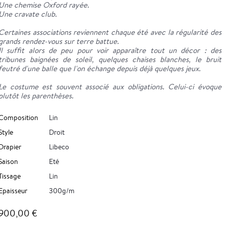
Une chemise Oxford rayée.
Une cravate club.
Certaines associations reviennent chaque été avec la régularité des
grands rendez-vous sur terre battue.
Il suffit alors de peu pour voir apparaître tout un décor : des
tribunes baignées de soleil, quelques chaises blanches, le bruit
feutré d'une balle que l'on échange depuis déjà quelques jeux.
Le costume est souvent associé aux obligations. Celui-ci évoque
plutôt les parenthèses.
Composition
Lin
Style
Droit
Drapier
Libeco
Saison
Eté
Tissage
Lin
Epaisseur
300g/m
900,00 €