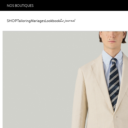
NOS BOUTIQUES
SHOP
Tailoring
Mariages
Lookbook
Le journal