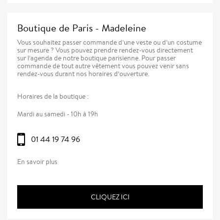
Boutique de Paris - Madeleine
Vous souhaitez passer commande d’une veste ou d’un costume
sur mesure ? Vous pouvez prendre rendez-vous directement
sur l’agenda de notre boutique parisienne. Pour passer
commande de tout autre vêtement vous pouvez venir sans
rendez-vous durant nos horaires d’ouverture.
Horaires de la boutique :
Mardi au samedi - 10h à 19h
01 44 19 74 96
En savoir plus
CLIQUEZ ICI