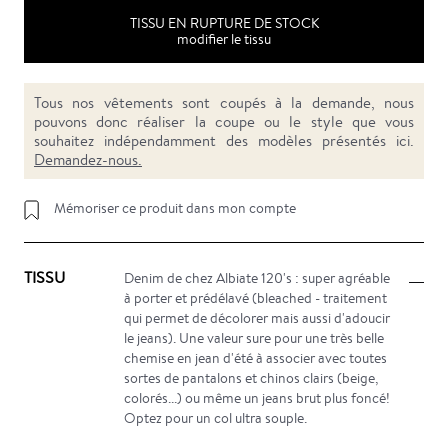
TISSU EN RUPTURE DE STOCK
modifier le tissu
Tous nos vêtements sont coupés à la demande, nous
pouvons donc réaliser la coupe ou le style que vous
souhaitez indépendamment des modèles présentés ici.
Demandez-nous.
Mémoriser ce produit dans mon compte
TISSU
Denim de chez Albiate 120's : super agréable
à porter et prédélavé (bleached - traitement
qui permet de décolorer mais aussi d'adoucir
le jeans). Une valeur sure pour une très belle
chemise en jean d'été à associer avec toutes
sortes de pantalons et chinos clairs (beige,
colorés...) ou même un jeans brut plus foncé!
Optez pour un col ultra souple.