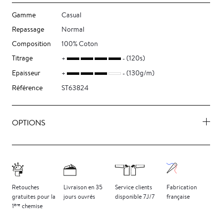
Gamme
Casual
Repassage
Normal
Composition
100% Coton
Titrage
(120s)
Epaisseur
(130g/m)
Référence
ST63824
OPTIONS
Retouches
Livraison
en 35
Service clients
Fabrication
gratuites
pour la
jours
ouvrés
disponible 7J/7
française
ère
1
chemise