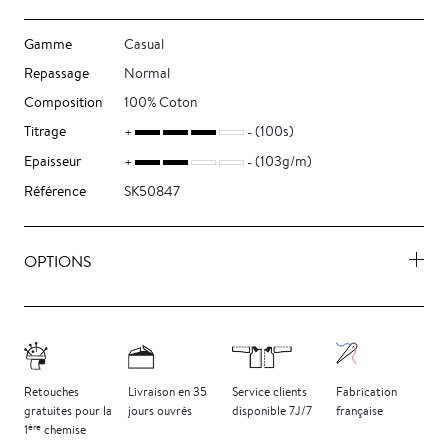
Gamme
Casual
Repassage
Normal
Composition
100% Coton
Titrage
(100s)
Epaisseur
(103g/m)
Référence
SK50847
OPTIONS
Retouches
Livraison
en 35
Service clients
Fabrication
gratuites
pour la
jours
ouvrés
disponible 7J/7
française
ère
1
chemise