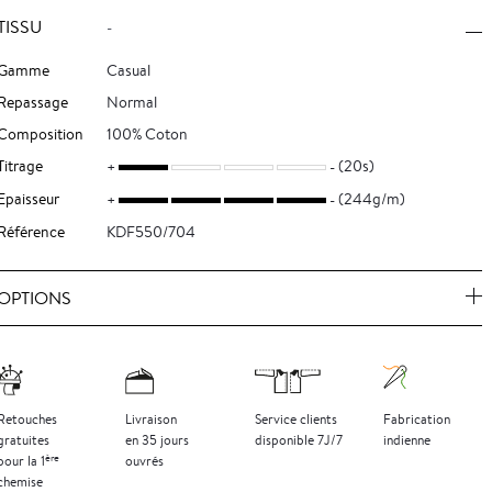
TISSU
-
Gamme
Casual
Repassage
Normal
Composition
100% Coton
Titrage
(20s)
Epaisseur
(244g/m)
Référence
KDF550/704
OPTIONS
Retouches
Livraison
Service clients
Fabrication
gratuites
en 35 jours
disponible 7J/7
indienne
ère
pour la 1
ouvrés
chemise