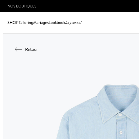
NOS BOUTIQUES
SHOP
Tailoring
Mariages
Lookbook
Le journal
Retour