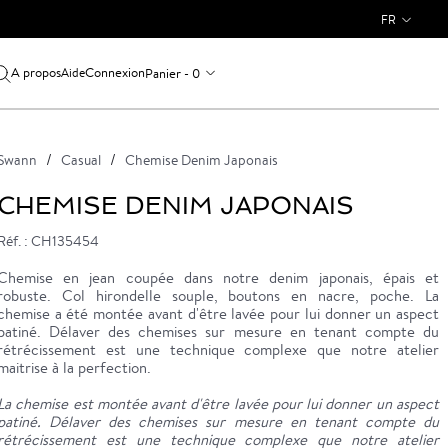
FR
A propos
Connexion
Panier - 0
Aide
Swann
Casual
Chemise Denim Japonais
CHEMISE DENIM JAPONAIS
Réf. : CH135454
Chemise en jean coupée dans notre denim japonais, épais et
robuste. Col hirondelle souple, boutons en nacre, poche. La
chemise a été montée avant d'être lavée pour lui donner un aspect
patiné. Délaver des chemises sur mesure en tenant compte du
rétrécissement est une technique complexe que notre atelier
maitrise à la perfection.
La chemise est montée avant d'être lavée pour lui donner un aspect
patiné. Délaver des chemises sur mesure en tenant compte du
rétrécissement est une technique complexe que notre atelier