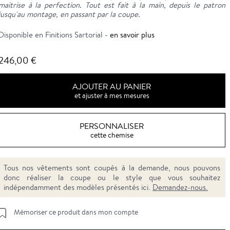
maitrise à la perfection. Tout est fait à la main, depuis le patron
jusqu'au montage, en passant par la coupe.
Disponible en Finitions Sartorial -
en savoir plus
246,00 €
AJOUTER AU PANIER
et ajuster à mes mesures
PERSONNALISER
cette chemise
Tous nos vêtements sont coupés à la demande, nous pouvons
donc réaliser la coupe ou le style que vous souhaitez
indépendamment des modèles présentés ici.
Demandez-nous.
Mémoriser ce produit dans mon compte