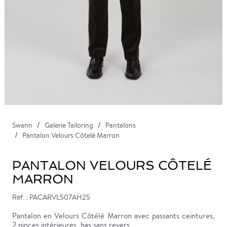
Swann
Galerie Tailoring
Pantalons
Pantalon Velours Côtelé Marron
PANTALON VELOURS CÔTELÉ
MARRON
Réf. : PACARVL507AH25
Pantalon en Velours Côtélé Marron avec passants ceintures,
2 pinces intérieures, bas sans revers.