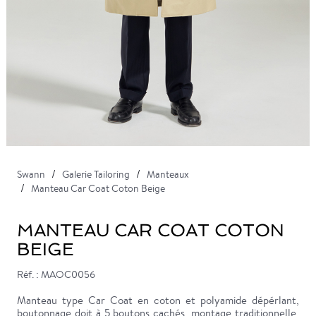
Swann
Galerie Tailoring
Manteaux
Manteau Car Coat Coton Beige
MANTEAU CAR COAT COTON
BEIGE
Réf. : MAOC0056
Manteau type Car Coat en coton et polyamide dépérlant,
boutonnage doit à 5 boutons cachés, montage traditionnelle,