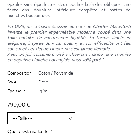
épaules sans épaulettes, deux poches latérales obliques, une
fente dos, doublure intérieure complète et pattes de
manches boutonnées.
En 1823, un chimiste écossais du nom de Charles Macintosh
invente le premier imperméable moderne coupé dans une
toile enduite de caoutchouc liquéfié. Sa forme simple et
élégante, inspirée du « car coat », et son efficacité ont fait
son succès et depuis l’imper ne s’est jamais démodé.
Avec un joli costume croisé à chevrons marine, une chemise
en popeline blanche col anglais, vous voilà paré !
Composition
Coton / Polyamide
Style
Droit
Epaisseur
-g/m
790,00 €
Quelle est ma taille ?