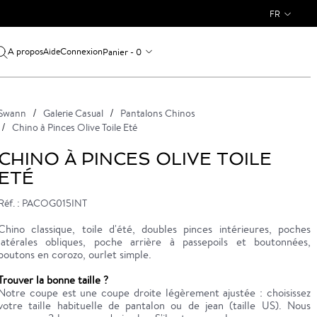
FR
A propos
Connexion
Panier - 0
Aide
Swann
Galerie Casual
Pantalons Chinos
Chino à Pinces Olive Toile Eté
CHINO À PINCES OLIVE TOILE
ETÉ
Réf. : PACOG015INT
Chino classique, toile d'été, doubles pinces intérieures, poches
latérales obliques, poche arrière à passepoils et boutonnées,
boutons en corozo, ourlet simple.
Trouver la bonne taille ?
Notre coupe est une coupe droite légèrement ajustée : choisissez
votre taille habituelle de pantalon ou de jean (taille US). Nous