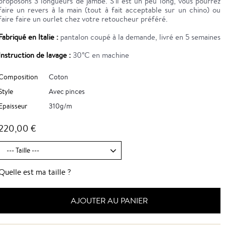
proposons 3 longueurs de jambe. S'il est un peu long, vous pourrez
faire un revers à la main (tout à fait acceptable sur un chino) ou
faire faire un ourlet chez votre retoucheur préféré.
Fabriqué en Italie :
pantalon coupé à la demande, livré en 5 semaines
Instruction de lavage :
30°C en machine
Composition
Coton
Style
Avec pinces
Epaisseur
310g/m
220,00 €
Quelle est ma taille ?
AJOUTER AU PANIER