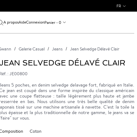
FR
A propos
Connexion
Panier - 0
Aide
Swann
Galerie Casual
Jeans
Jean Selvedge Délavé Clair
JEAN SELVEDGE DÉLAVÉ CLAIR
Réf. : JE00800
Jeans 5 poches, en denim selvedge delavage fort, fabriqué en Italie.
Ce jean est coupé dans une forme inspirée du classique américain
avec une coupe flatteuse : taille légèrement plus haute et jambe
resserrée en bas. Nous utilisons une très belle qualité de denim
japonais tissé sur une machine artisanale à navette. C’est la toile la
plus épaisse et la plus traditionnelle de notre gamme, le jeans va se
"faire" sur vous.
Composition
Coton