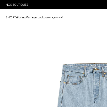
NOS BOUTIQUES
SHOP
Tailoring
Mariages
Lookbook
Le journal