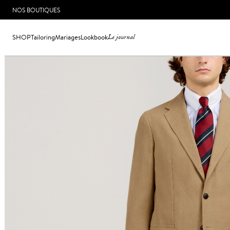
NOS BOUTIQUES
SHOP
Tailoring
Mariages
Lookbook
Le journal