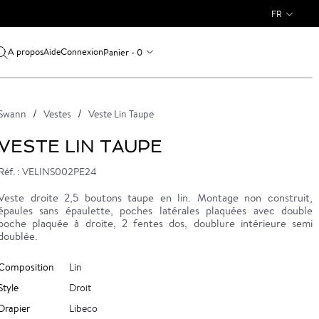
FR
A propos
Connexion
Panier - 0
Aide
Swann
Vestes
Veste Lin Taupe
VESTE LIN TAUPE
Réf. : VELINS002PE24
Veste droite 2,5 boutons taupe en lin. Montage non construit,
épaules sans épaulette, poches latérales plaquées avec double
poche plaquée à droite, 2 fentes dos, doublure intérieure semi
doublée.
Composition
Lin
Style
Droit
Drapier
Libeco