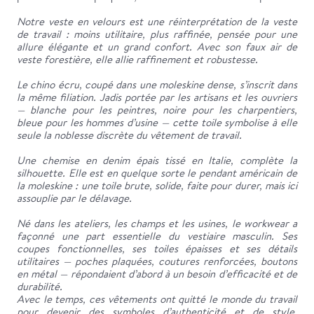
Notre veste en velours est une réinterprétation de la veste
de travail : moins utilitaire, plus raffinée, pensée pour une
allure élégante et un grand confort. Avec son faux air de
veste forestière, elle allie raffinement et robustesse.
Le chino écru, coupé dans une moleskine dense, s’inscrit dans
la même filiation. Jadis portée par les artisans et les ouvriers
— blanche pour les peintres, noire pour les charpentiers,
bleue pour les hommes d’usine — cette toile symbolise à elle
seule la noblesse discrète du vêtement de travail.
Une chemise en denim épais tissé en Italie, complète la
silhouette. Elle est en quelque sorte le pendant américain de
la moleskine : une toile brute, solide, faite pour durer, mais ici
assouplie par le délavage.
Né dans les ateliers, les champs et les usines, le workwear a
façonné une part essentielle du vestiaire masculin. Ses
coupes fonctionnelles, ses toiles épaisses et ses détails
utilitaires — poches plaquées, coutures renforcées, boutons
en métal — répondaient d’abord à un besoin d’efficacité et de
durabilité.
Avec le temps, ces vêtements ont quitté le monde du travail
pour devenir des symboles d’authenticité et de style.