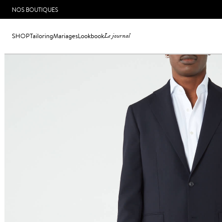
NOS BOUTIQUES
SHOP
Tailoring
Mariages
Lookbook
Le journal