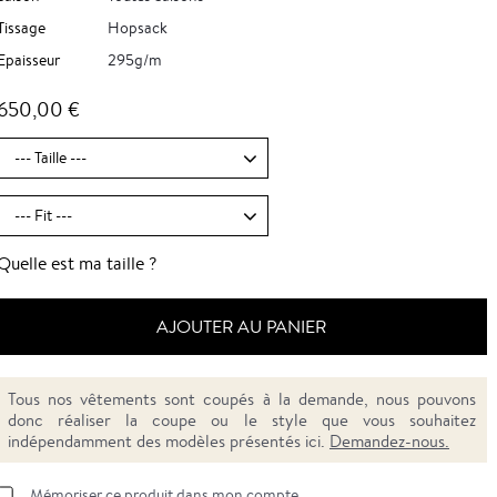
Tissage
Hopsack
Epaisseur
295g/m
650,00 €
Quelle est ma taille ?
AJOUTER AU PANIER
Tous nos vêtements sont coupés à la demande, nous pouvons
donc réaliser la coupe ou le style que vous souhaitez
indépendamment des modèles présentés ici.
Demandez-nous.
Mémoriser ce produit dans mon compte