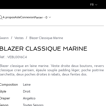
FR
A propos
Connexion
Panier - 0
Aide
Swann
Vestes
Blazer Classique Marine
BLAZER CLASSIQUE MARINE
Réf. : VEBL0016C4
Blazer classique en laine marine. Veste droite deux boutons, revers
classique cran parisien, épaule souple padding léger, poche poitrine
barchetta, deux poches droites à rabats, deux fentes dos.
Composition
Laine
Style
Droit
Drapier
Angelico
Saison
Toutes Saisons