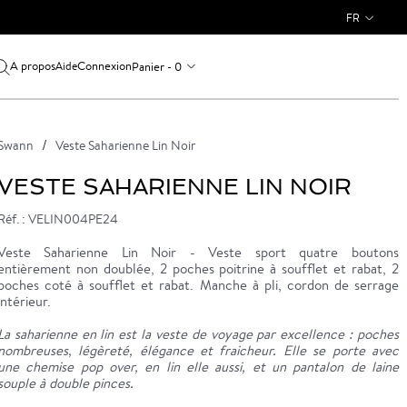
FR
A propos
Connexion
Panier - 0
Aide
Swann
Veste Saharienne Lin Noir
VESTE SAHARIENNE LIN NOIR
Réf. : VELIN004PE24
Veste Saharienne Lin Noir - Veste sport quatre boutons
entièrement non doublée, 2 poches poitrine à soufflet et rabat, 2
poches coté à soufflet et rabat. Manche à pli, cordon de serrage
intérieur.
La saharienne en lin est la veste de voyage par excellence : poches
nombreuses, légèreté, élégance et fraicheur. Elle se porte avec
une chemise pop over, en lin elle aussi, et un pantalon de laine
souple à double pinces.