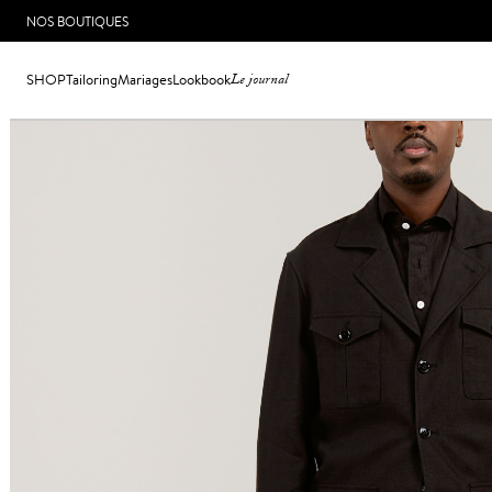
NOS BOUTIQUES
SHOP
Tailoring
Mariages
Lookbook
Le journal