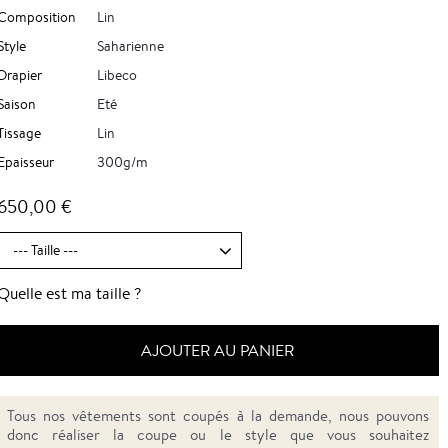
Composition
Lin
Style
Saharienne
Drapier
Libeco
Saison
Eté
Tissage
Lin
Epaisseur
300g/m
650,00 €
Quelle est ma taille ?
AJOUTER AU PANIER
Tous nos vêtements sont coupés à la demande, nous pouvons
donc réaliser la coupe ou le style que vous souhaitez