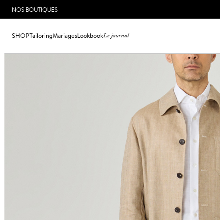
NOS BOUTIQUES
SHOP
Tailoring
Mariages
Lookbook
Le journal