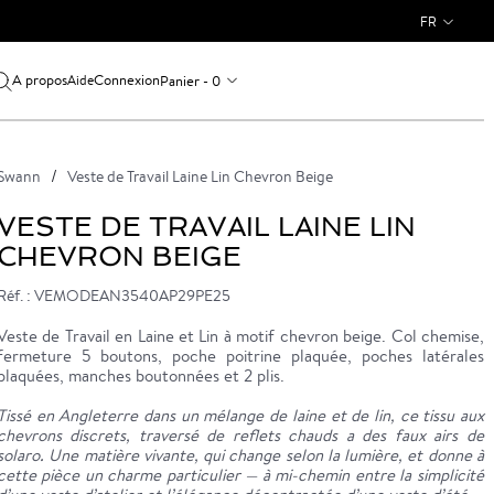
FR
A propos
Connexion
Panier - 0
Aide
Swann
Veste de Travail Laine Lin Chevron Beige
VESTE DE TRAVAIL LAINE LIN
CHEVRON BEIGE
Réf. : VEMODEAN3540AP29PE25
Veste de Travail en Laine et Lin à motif chevron beige. Col chemise,
fermeture 5 boutons, poche poitrine plaquée, poches latérales
plaquées, manches boutonnées et 2 plis.
Tissé en Angleterre dans un mélange de laine et de lin, ce tissu aux
chevrons discrets, traversé de reflets chauds a des faux airs de
solaro. Une matière vivante, qui change selon la lumière, et donne à
cette pièce un charme particulier — à mi-chemin entre la simplicité