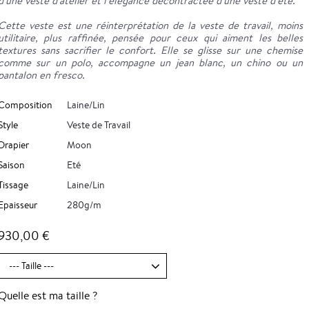
d’une veste d’atelier et l’élégance décontractée d’une veste d’été.
Cette veste est une réinterprétation de la veste de travail, moins
utilitaire, plus raffinée, pensée pour ceux qui aiment les belles
textures sans sacrifier le confort. Elle se glisse sur une chemise
comme sur un polo, accompagne un jean blanc, un chino ou un
pantalon en fresco.
Composition
Laine/Lin
Style
Veste de Travail
Drapier
Moon
Saison
Eté
Tissage
Laine/Lin
Epaisseur
280g/m
930,00 €
Quelle est ma taille ?