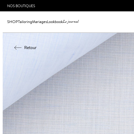
NOS BOUTIQUES
SHOP
Tailoring
Mariages
Lookbook
Le journal
Retour