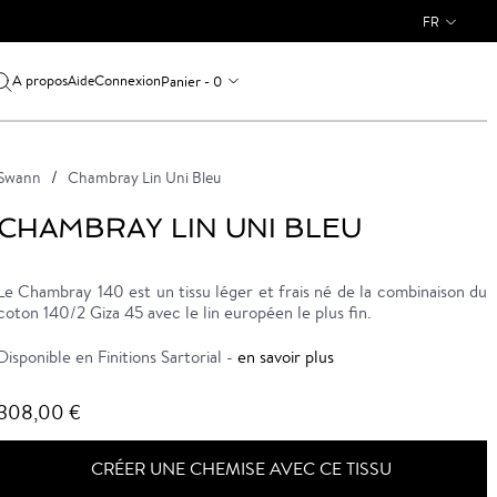
FR
A propos
Connexion
Panier - 0
Aide
Swann
Chambray Lin Uni Bleu
CHAMBRAY LIN UNI BLEU
Le Chambray 140 est un tissu léger et frais né de la combinaison du
coton 140/2 Giza 45 avec le lin européen le plus fin.
Disponible en Finitions Sartorial -
en savoir plus
308,00 €
CRÉER UNE CHEMISE AVEC CE TISSU