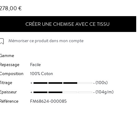
278,00 €
CRÉER UNE CHEMISE AVEC CE TISSU
Mémoriser ce produit dans mon compte
Gamme
Repassage
Facile
Composition
100% Coton
Titrage
(100s)
Epaisseur
(104g/m)
Référence
FM68624-000085