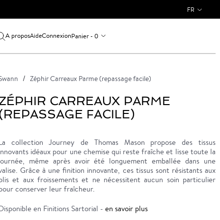
FR
A propos
Connexion
Panier - 0
Aide
Swann
Zéphir Carreaux Parme (repassage facile)
ZÉPHIR CARREAUX PARME
(REPASSAGE FACILE)
La collection Journey de Thomas Mason propose des tissus
innovants idéaux pour une chemise qui reste fraîche et lisse toute la
journée, même après avoir été longuement emballée dans une
valise. Grâce à une finition innovante, ces tissus sont résistants aux
plis et aux froissements et ne nécessitent aucun soin particulier
pour conserver leur fraîcheur.
Disponible en Finitions Sartorial -
en savoir plus