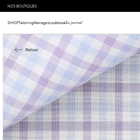
NOS BOUTIQUES
SHOP
Tailoring
Mariages
Lookbook
Le journal
Retour