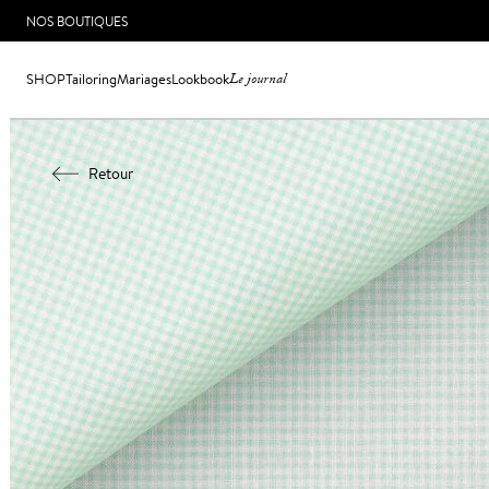
NOS BOUTIQUES
SHOP
Tailoring
Mariages
Lookbook
Le journal
Retour