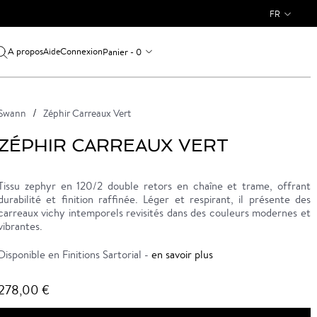
FR
A propos
Connexion
Panier - 0
Aide
Swann
Zéphir Carreaux Vert
ZÉPHIR CARREAUX VERT
Tissu zephyr en 120/2 double retors en chaîne et trame, offrant
durabilité et finition raffinée. Léger et respirant, il présente des
carreaux vichy intemporels revisités dans des couleurs modernes et
vibrantes.
Disponible en Finitions Sartorial -
en savoir plus
278,00 €