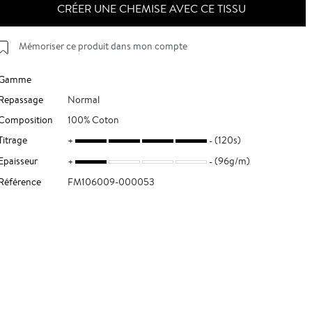
CRÉER UNE CHEMISE AVEC CE TISSU
Mémoriser ce produit dans mon compte
Gamme
Repassage
Normal
Composition
100% Coton
Titrage
(120s)
Epaisseur
(96g/m)
Référence
FM106009-000053