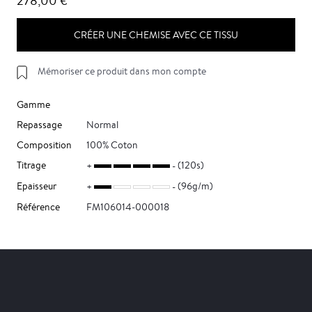
278,00 €
CRÉER UNE CHEMISE AVEC CE TISSU
Mémoriser ce produit dans mon compte
Gamme
Repassage
Normal
Composition
100% Coton
Titrage
(120s)
Epaisseur
(96g/m)
Référence
FM106014-000018