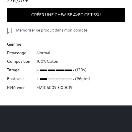
278,00 €
CRÉER UNE CHEMISE AVEC CE TISSU
Mémoriser ce produit dans mon compte
Gamme
Repassage
Normal
Composition
100% Coton
Titrage
(120s)
Epaisseur
(96g/m)
Référence
FM106009-000019