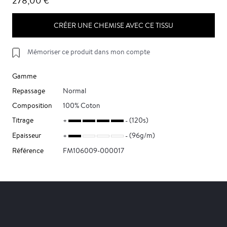
278,00 €
CRÉER UNE CHEMISE AVEC CE TISSU
Mémoriser ce produit dans mon compte
Gamme
Repassage
Normal
Composition
100% Coton
Titrage
(120s)
Epaisseur
(96g/m)
Référence
FM106009-000017