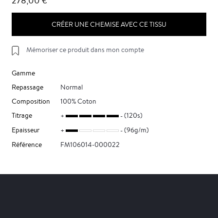
278,00 €
CRÉER UNE CHEMISE AVEC CE TISSU
Mémoriser ce produit dans mon compte
Gamme
Repassage
Normal
Composition
100% Coton
Titrage
(120s)
Epaisseur
(96g/m)
Référence
FM106014-000022