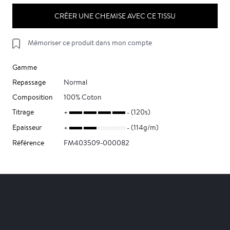
CRÉER UNE CHEMISE AVEC CE TISSU
Mémoriser ce produit dans mon compte
Gamme
Repassage
Normal
Composition
100% Coton
Titrage
(120s)
Epaisseur
(114g/m)
Référence
FM403509-000082