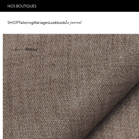
NOS BOUTIQUES
SHOP
Tailoring
Mariages
Lookbook
Le journal
Retour