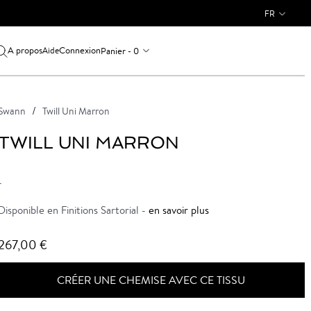
FR
A propos
Connexion
Panier - 0
Aide
Swann
Twill Uni Marron
TWILL UNI MARRON
-
Disponible en Finitions Sartorial -
en savoir plus
267,00 €
CRÉER UNE CHEMISE AVEC CE TISSU