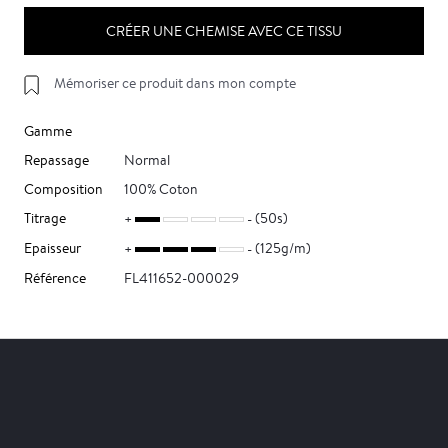
CRÉER UNE CHEMISE AVEC CE TISSU
Mémoriser ce produit dans mon compte
Gamme
Repassage
Normal
Composition
100% Coton
Titrage
(50s)
Epaisseur
(125g/m)
Référence
FL411652-000029