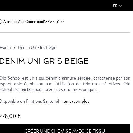
FR
A propos
Connexion
Panier - 0
Aide
Swann
Denim Uni Gris Beige
DENIM UNI GRIS BEIGE
Old School est un tissu denim à armure sergée, caractérisé par son
aspect coloré, obtenu par l'utilisation de teintures réactives. Old
School est parfait pour créer des chemises uniques.
Disponible en Finitions Sartorial -
en savoir plus
278,00 €
CRÉER UNE CHEMISE AVEC CE TISSU