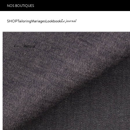
NOS BOUTIQUES
SHOP
Tailoring
Mariages
Lookbook
Le journal
Retour