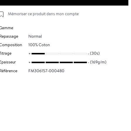
Mémoriser ce produit dans mon compte
Gamme
Repassage
Normal
Composition
100% Coton
Titrage
(30s)
Epaisseur
(169g/m)
Référence
FM306157-000480